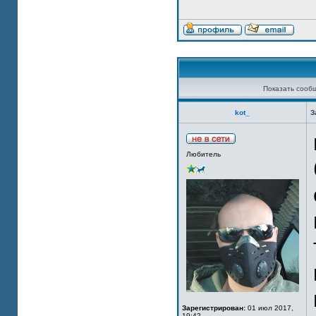
Показать сооб
kot_
З
Любитель
Зарегистрирован:
01 июл 2017,
19:42