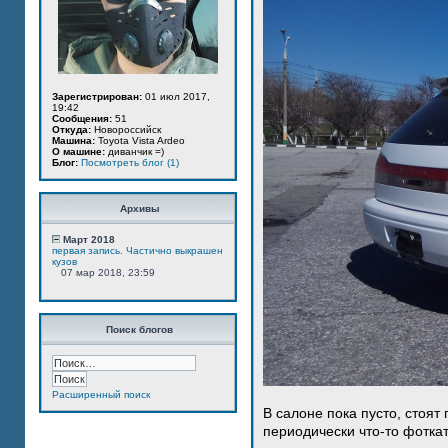
Зарегистрирован:
01 июл 2017,
19:42
Сообщения:
51
Откуда:
Новороссийск
Машина:
Toyota Vista Ardeo
О машине:
диванчик =)
Блог:
Посмотреть блог (1)
Архивы
Март 2018
первая запись. Частично выкрашен
кузов
07 мар 2018, 23:59
Поиск блогов
Расширенный поиск
В салоне пока пусто, стоят
периодически что-то фотка