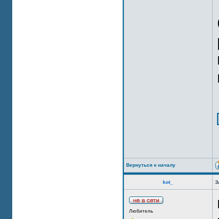
Вернуться к началу
kot_
З
Любитель