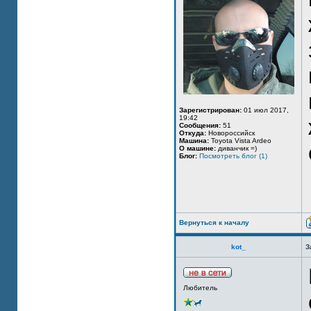
Зарегистрирован:
01 июл 2017,
19:42
Сообщения:
51
Откуда:
Новороссийск
Машина:
Toyota Vista Ardeo
О машине:
диванчик =)
Блог:
Посмотреть блог (1)
Вернуться к началу
kot_
З
Любитель