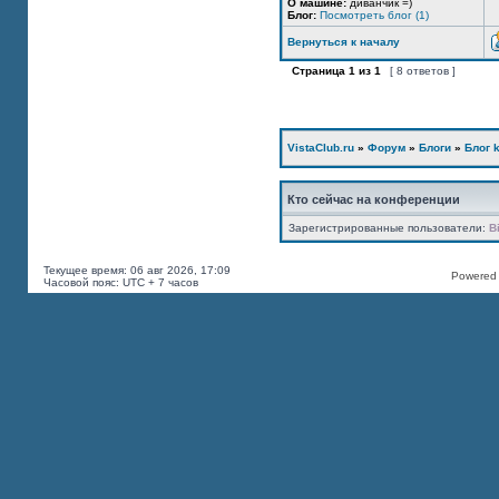
О машине:
диванчик =)
Блог:
Посмотреть блог (1)
Вернуться к началу
Страница
1
из
1
[ 8 ответов ]
VistaClub.ru
»
Форум
»
Блоги
»
Блог k
Кто сейчас на конференции
Зарегистрированные пользователи:
B
Текущее время: 06 авг 2026, 17:09
Powered b
Часовой пояс: UTC + 7 часов