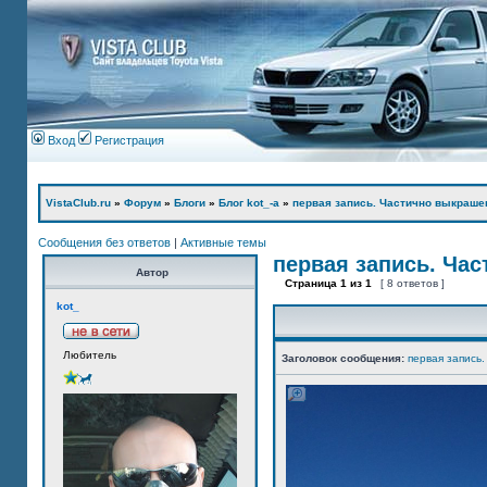
Вход
Регистрация
VistaClub.ru
»
Форум
»
Блоги
»
Блог kot_-а
»
первая запись. Частично выкраше
Сообщения без ответов
|
Активные темы
первая запись. Ча
Автор
Страница
1
из
1
[ 8 ответов ]
kot_
Любитель
Заголовок сообщения:
первая запись