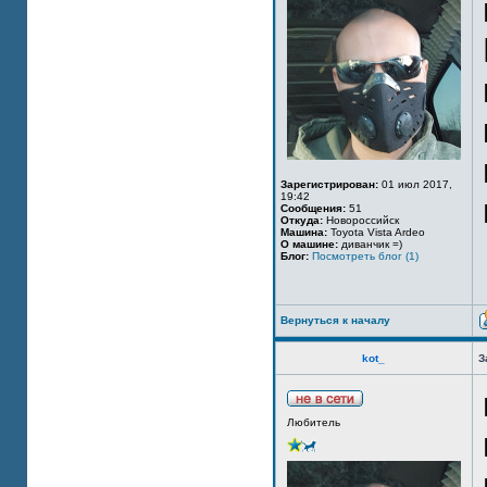
Зарегистрирован:
01 июл 2017,
19:42
Сообщения:
51
Откуда:
Новороссийск
Машина:
Toyota Vista Ardeo
О машине:
диванчик =)
Блог:
Посмотреть блог (1)
Вернуться к началу
kot_
З
Любитель