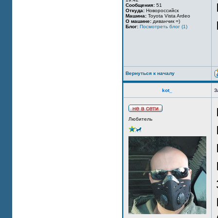
Сообщения:
51
Откуда:
Новороссийск
Машина:
Toyota Vista Ardeo
О машине:
диванчик =)
Блог:
Посмотреть блог (1)
Вернуться к началу
kot_
З
Любитель