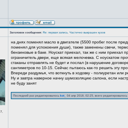
Заголовок сообщения:
Re: первая запись. Частично выкрашен кузов
на днях поменял масло в двигателе (5500 пробег после пред
поменял для успокоения души), также заменены свечи, терм
бензиновые в баке. Ноускат приехал, так же с ним приехал 
ограничитель двери, еще всякая мелочевка. С ноускатом про
стаканы отправлять не будет и послал (в нарушение договоре
сантиметров по 10-15. Сейчас пытаюсь как-то решить эту про
Впереди раздумья, что воткнуть в ходовку - полиуретан или ре
Ну и завтра наверное начну шумозоляцию салона, если нас
не буду занят
Последний раз редактировалось
kot_
04 апр 2018, 02:25, всего редактировалось 
7,