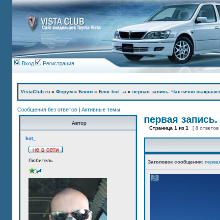
Вход
Регистрация
VistaClub.ru
»
Форум
»
Блоги
»
Блог kot_-а
»
первая запись. Частично выкраше
Сообщения без ответов
|
Активные темы
первая запись.
Автор
Страница
1
из
1
[ 8 ответов
kot_
Любитель
Заголовок сообщения:
перва