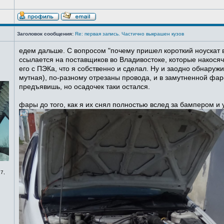
Заголовок сообщения:
Re: первая запись. Частично выкрашен кузов
едем дальше. С вопросом "почему пришел короткий ноускат в
ссылается на поставщиков во Владивостоке, которые накосячи
его с ПЭКа, что я собственно и сделал. Ну и заодно обнаруж
мутная), по-разному отрезаны провода, и в замутненной фаре
предъявишь, но осадочек таки остался.
фары до того, как я их снял полностью вслед за бампером и
7,