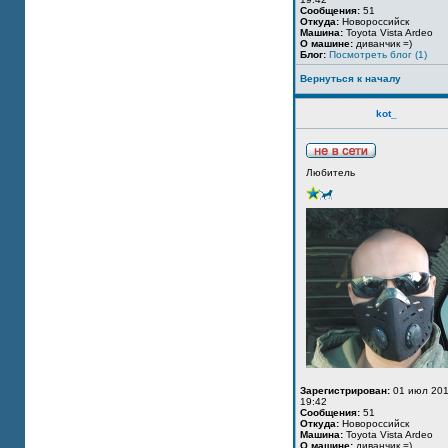
Сообщения:
51
Откуда:
Новороссийск
Машина:
Toyota Vista Ardeo
О машине:
диванчик =)
Блог:
Посмотреть блог (1)
Вернуться к началу
kot_
Любитель
Зарегистрирован:
01 июл 201
19:42
Сообщения:
51
Откуда:
Новороссийск
Машина:
Toyota Vista Ardeo
О машине:
диванчик =)