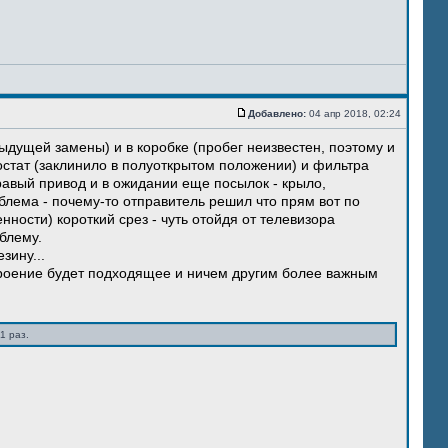
Добавлено:
04 апр 2018, 02:24
ыдущей замены) и в коробке (пробег неизвестен, поэтому и
остат (заклинило в полуоткрытом положении) и фильтра
правый привод и в ожидании еще посылок - крыло,
блема - почему-то отправитель решил что прям вот по
нности) короткий срез - чуть отойдя от телевизора
блему.
зину...
троение будет подходящее и ничем другим более важным
1 раз.