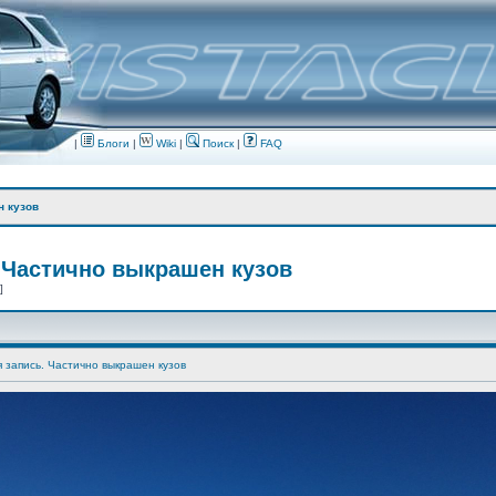
|
Блоги
|
Wiki
|
Поиск
|
FAQ
н кузов
 Частично выкрашен кузов
 ]
я запись. Частично выкрашен кузов