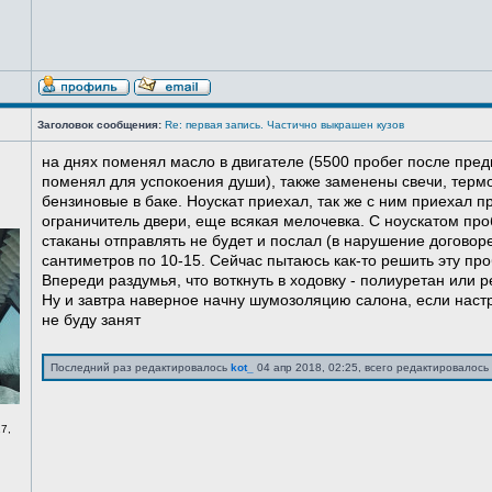
Заголовок сообщения:
Re: первая запись. Частично выкрашен кузов
на днях поменял масло в двигателе (5500 пробег после пред
поменял для успокоения души), также заменены свечи, терм
бензиновые в баке. Ноускат приехал, так же с ним приехал 
ограничитель двери, еще всякая мелочевка. С ноускатом про
стаканы отправлять не будет и послал (в нарушение договоре
сантиметров по 10-15. Сейчас пытаюсь как-то решить эту про
Впереди раздумья, что воткнуть в ходовку - полиуретан или ре
Ну и завтра наверное начну шумозоляцию салона, если нас
не буду занят
Последний раз редактировалось
kot_
04 апр 2018, 02:25, всего редактировалось 
7,