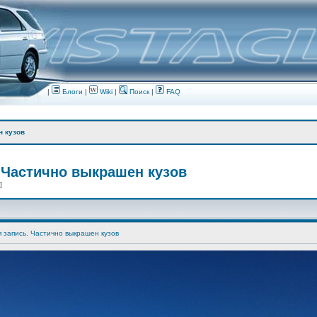
|
Блоги
|
Wiki
|
Поиск
|
FAQ
н кузов
 Частично выкрашен кузов
 ]
я запись. Частично выкрашен кузов