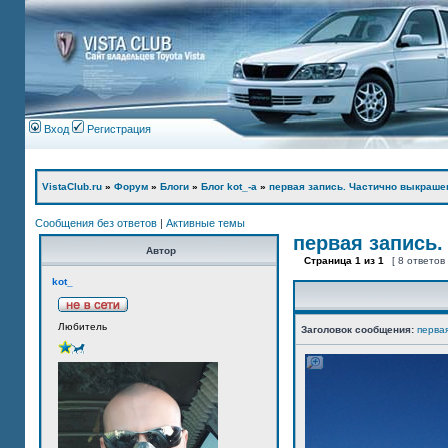
Вход
Регистрация
VistaClub.ru
»
Форум
»
Блоги
»
Блог kot_-а
»
первая запись. Частично выкраше
Сообщения без ответов
|
Активные темы
первая запись.
Автор
Страница
1
из
1
[ 8 ответов
kot_
Любитель
Заголовок сообщения:
перва