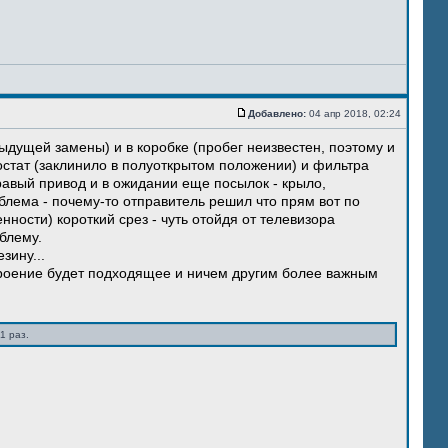
Добавлено:
04 апр 2018, 02:24
ыдущей замены) и в коробке (пробег неизвестен, поэтому и
остат (заклинило в полуоткрытом положении) и фильтра
правый привод и в ожидании еще посылок - крыло,
блема - почему-то отправитель решил что прям вот по
нности) короткий срез - чуть отойдя от телевизора
блему.
зину...
троение будет подходящее и ничем другим более важным
1 раз.