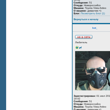
Сообщения:
51
Откуда:
Новороссийск
Машина:
Toyota Vista Ardeo
О машине:
диванчик =)
Блог:
Посмотреть блог (1)
Вернуться к началу
kot_
Любитель
Зарегистрирован:
01 июл 201
19:42
Сообщения:
51
Откуда:
Новороссийск
Машина:
Toyota Vista Ardeo
О машине:
диванчик =)