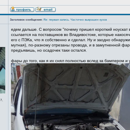
Заголовок сообщения:
Re: первая запись. Частично выкрашен кузов
едем дальше. С вопросом "почему пришел короткий ноускат в
ссылается на поставщиков во Владивостоке, которые накосячи
его с ПЭКа, что я собственно и сделал. Ну и заодно обнаруж
мутная), по-разному отрезаны провода, и в замутненной фаре
предъявишь, но осадочек таки остался.
фары до того, как я их снял полностью вслед за бампером и
7,