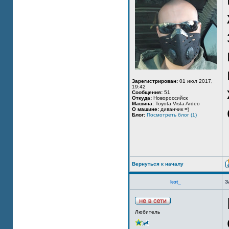
Зарегистрирован:
01 июл 2017,
19:42
Сообщения:
51
Откуда:
Новороссийск
Машина:
Toyota Vista Ardeo
О машине:
диванчик =)
Блог:
Посмотреть блог (1)
Вернуться к началу
kot_
З
Любитель