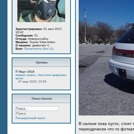
Зарегистрирован:
01 июл 2017,
19:42
Сообщения:
51
Откуда:
Новороссийск
Машина:
Toyota Vista Ardeo
О машине:
диванчик =)
Блог:
Посмотреть блог (1)
Архивы
Март 2018
первая запись. Частично выкрашен
кузов
07 мар 2018, 23:59
Поиск блогов
Расширенный поиск
В салоне пока пусто, стоят
периодически что-то фотка