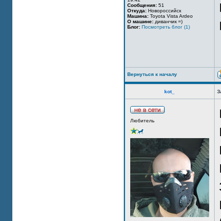
Сообщения:
51
Откуда:
Новороссийск
Машина:
Toyota Vista Ardeo
О машине:
диванчик =)
Блог:
Посмотреть блог (1)
Вернуться к началу
kot_
З
Любитель