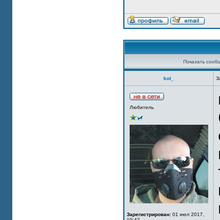
Показать сооб
kot_
З
Любитель
Зарегистрирован:
01 июл 2017,
19:42