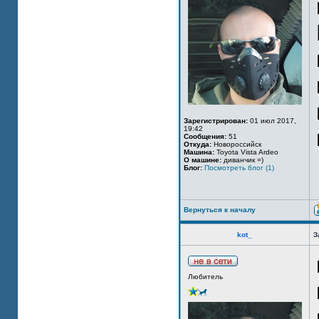
Зарегистрирован:
01 июл 2017,
19:42
Сообщения:
51
Откуда:
Новороссийск
Машина:
Toyota Vista Ardeo
О машине:
диванчик =)
Блог:
Посмотреть блог (1)
Вернуться к началу
kot_
З
Любитель