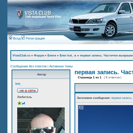
Вход
Регистрация
VistaClub.ru
»
Форум
»
Блоги
»
Блог kot_-а
»
первая запись. Частично выкраше
Сообщения без ответов
|
Активные темы
первая запись. Ча
Автор
Страница
1
из
1
[ 8 ответов ]
kot_
Любитель
Заголовок сообщения:
первая запись