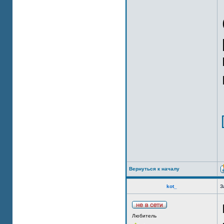
Вернуться к началу
kot_
З
Любитель