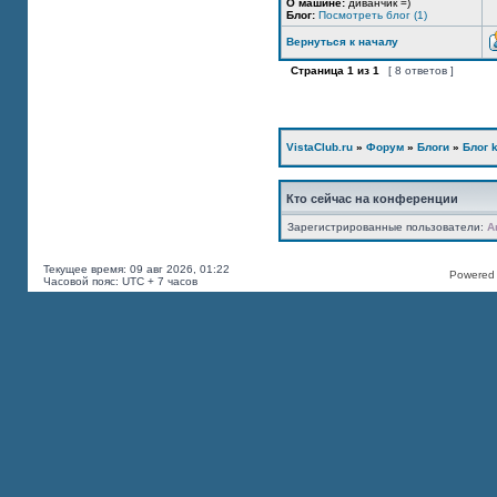
О машине:
диванчик =)
Блог:
Посмотреть блог (1)
Вернуться к началу
Страница
1
из
1
[ 8 ответов ]
VistaClub.ru
»
Форум
»
Блоги
»
Блог k
Кто сейчас на конференции
Зарегистрированные пользователи:
A
Текущее время: 09 авг 2026, 01:22
Powered b
Часовой пояс: UTC + 7 часов