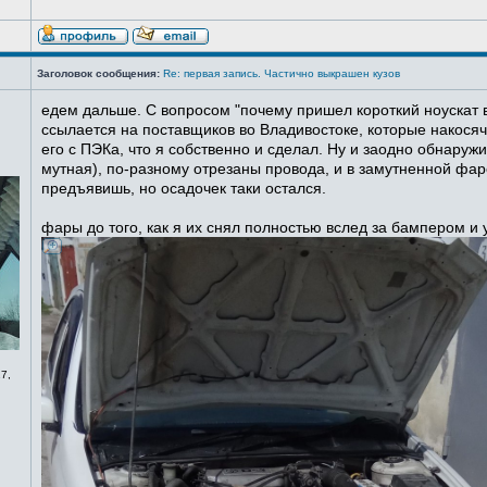
Заголовок сообщения:
Re: первая запись. Частично выкрашен кузов
едем дальше. С вопросом "почему пришел короткий ноускат в
ссылается на поставщиков во Владивостоке, которые накосячи
его с ПЭКа, что я собственно и сделал. Ну и заодно обнаруж
мутная), по-разному отрезаны провода, и в замутненной фаре
предъявишь, но осадочек таки остался.
фары до того, как я их снял полностью вслед за бампером и
7,