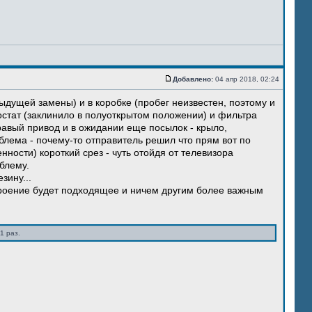
Добавлено:
04 апр 2018, 02:24
ыдущей замены) и в коробке (пробег неизвестен, поэтому и
остат (заклинило в полуоткрытом положении) и фильтра
правый привод и в ожидании еще посылок - крыло,
блема - почему-то отправитель решил что прям вот по
нности) короткий срез - чуть отойдя от телевизора
блему.
зину...
троение будет подходящее и ничем другим более важным
1 раз.