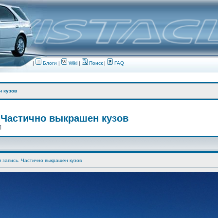
|
Блоги
|
Wiki
|
Поиск
|
FAQ
н кузов
 Частично выкрашен кузов
 ]
я запись. Частично выкрашен кузов