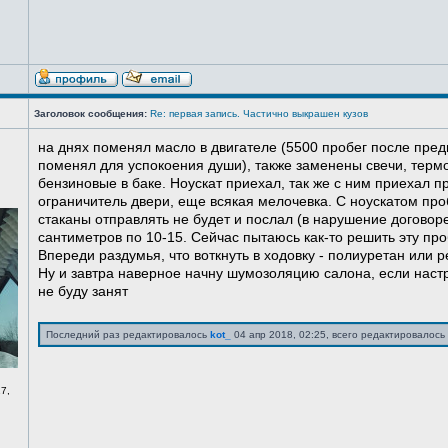
Заголовок сообщения:
Re: первая запись. Частично выкрашен кузов
на днях поменял масло в двигателе (5500 пробег после пред
поменял для успокоения души), также заменены свечи, терм
бензиновые в баке. Ноускат приехал, так же с ним приехал 
ограничитель двери, еще всякая мелочевка. С ноускатом про
стаканы отправлять не будет и послал (в нарушение договоре
сантиметров по 10-15. Сейчас пытаюсь как-то решить эту про
Впереди раздумья, что воткнуть в ходовку - полиуретан или ре
Ну и завтра наверное начну шумозоляцию салона, если нас
не буду занят
Последний раз редактировалось
kot_
04 апр 2018, 02:25, всего редактировалось 
7,