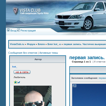
Вход
Регистрация
VistaClub.ru
»
Форум
»
Блоги
»
Блог kot_-а
»
первая запись. Частично выкраше
Сообщения без ответов
|
Активные темы
первая запись.
Автор
Страница
1
из
1
[ 8 ответов
kot_
Любитель
Заголовок сообщения:
перва