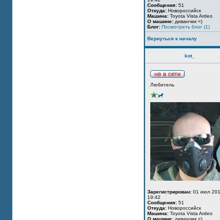
Сообщения:
51
Откуда:
Новороссийск
Машина:
Toyota Vista Ardeo
О машине:
диванчик =)
Блог:
Посмотреть блог (1)
Вернуться к началу
kot_
Любитель
Зарегистрирован:
01 июл 201
19:42
Сообщения:
51
Откуда:
Новороссийск
Машина:
Toyota Vista Ardeo
О машине:
диванчик =)