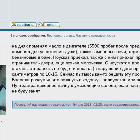
Заголовок сообщения:
Re: первая запись. Частично выкрашен кузов
на днях поменял масло в двигателе (5500 пробег после пред
поменял для успокоения души), также заменены свечи, терм
бензиновые в баке. Ноускат приехал, так же с ним приехал 
ограничитель двери, еще всякая мелочевка. С ноускатом про
стаканы отправлять не будет и послал (в нарушение договоре
сантиметров по 10-15. Сейчас пытаюсь как-то решить эту про
Впереди раздумья, что воткнуть в ходовку - полиуретан или ре
Ну и завтра наверное начну шумозоляцию салона, если нас
не буду занят
Последний раз редактировалось
kot_
04 апр 2018, 02:25, всего редактировалось 
7,