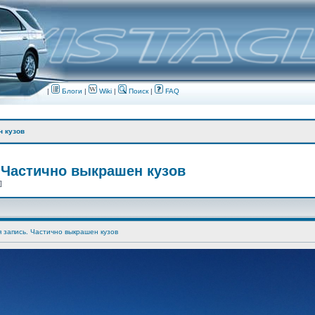
|
Блоги
|
Wiki
|
Поиск
|
FAQ
н кузов
 Частично выкрашен кузов
 ]
я запись. Частично выкрашен кузов