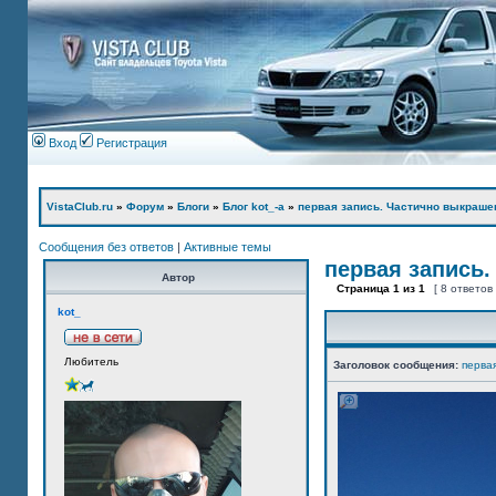
Вход
Регистрация
VistaClub.ru
»
Форум
»
Блоги
»
Блог kot_-а
»
первая запись. Частично выкраше
Сообщения без ответов
|
Активные темы
первая запись.
Автор
Страница
1
из
1
[ 8 ответов
kot_
Любитель
Заголовок сообщения:
перва