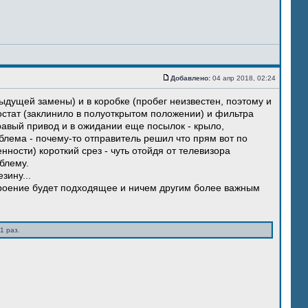
Добавлено:
04 апр 2018, 02:24
ыдущей замены) и в коробке (пробег неизвестен, поэтому и
остат (заклинило в полуоткрытом положении) и фильтра
правый привод и в ожидании еще посылок - крыло,
блема - почему-то отправитель решил что прям вот по
нности) короткий срез - чуть отойдя от телевизора
блему.
зину...
троение будет подходящее и ничем другим более важным
1 раз.