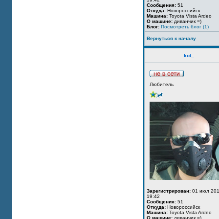
Сообщения:
51
Откуда:
Новороссийск
Машина:
Toyota Vista Ardeo
О машине:
диванчик =)
Блог:
Посмотреть блог (1)
Вернуться к началу
kot_
Любитель
Зарегистрирован:
01 июл 201
19:42
Сообщения:
51
Откуда:
Новороссийск
Машина:
Toyota Vista Ardeo
О машине:
диванчик =)