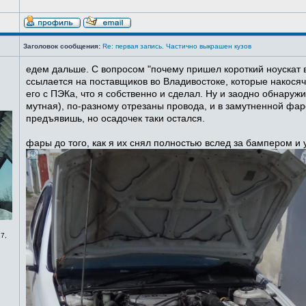
Заголовок сообщения:
Re: первая запись. Частично выкрашен кузов
едем дальше. С вопросом "почему пришел короткий ноускат в
ссылается на поставщиков во Владивостоке, которые накосячи
его с ПЭКа, что я собственно и сделал. Ну и заодно обнаруж
мутная), по-разному отрезаны провода, и в замутненной фаре
предъявишь, но осадочек таки остался.
фары до того, как я их снял полностью вслед за бампером и
7,