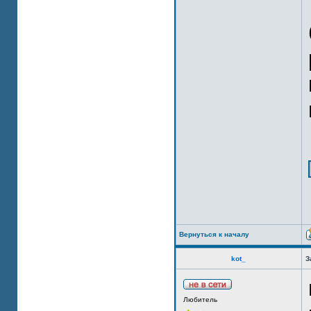
Вернуться к началу
kot_
З
Любитель