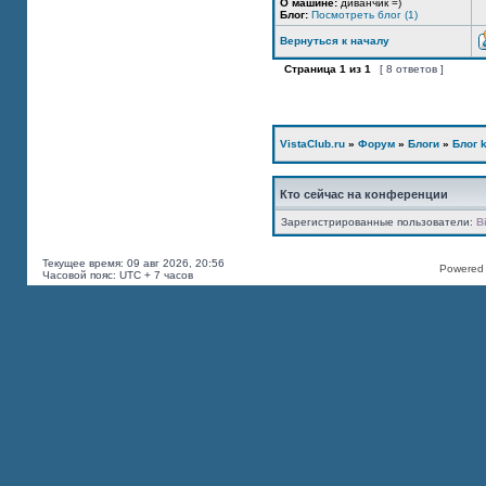
О машине:
диванчик =)
Блог:
Посмотреть блог (1)
Вернуться к началу
Страница
1
из
1
[ 8 ответов ]
VistaClub.ru
»
Форум
»
Блоги
»
Блог k
Кто сейчас на конференции
Зарегистрированные пользователи:
B
Текущее время: 09 авг 2026, 20:56
Powered b
Часовой пояс: UTC + 7 часов