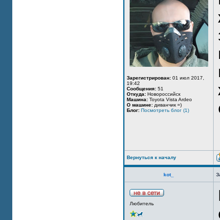
Зарегистрирован:
01 июл 2017,
19:42
Сообщения:
51
Откуда:
Новороссийск
Машина:
Toyota Vista Ardeo
О машине:
диванчик =)
Блог:
Посмотреть блог (1)
Вернуться к началу
kot_
З
Любитель