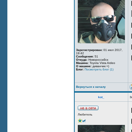
Зарегистрирован:
01 июл 2017,
19:42
Сообщения:
51
Откуда:
Новороссийск
Машина:
Toyota Vista Ardeo
О машине:
диванчик =)
Блог:
Посмотреть блог (1)
Вернуться к началу
kot_
З
Любитель