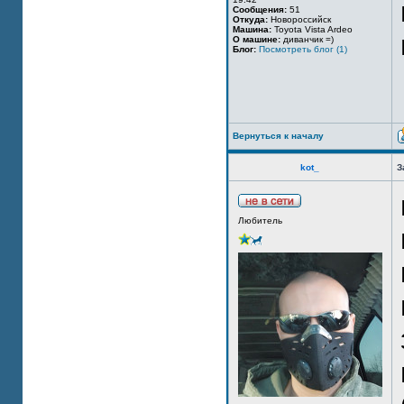
Сообщения:
51
Откуда:
Новороссийск
Машина:
Toyota Vista Ardeo
О машине:
диванчик =)
Блог:
Посмотреть блог (1)
Вернуться к началу
kot_
З
Любитель