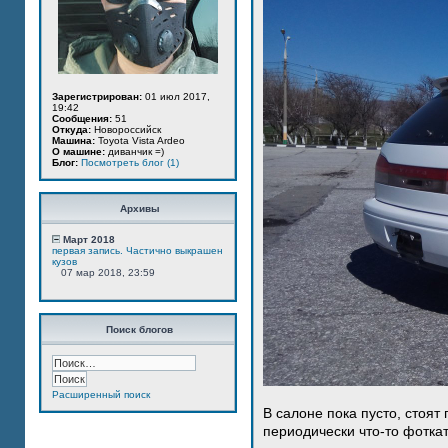
Зарегистрирован:
01 июл 2017,
19:42
Сообщения:
51
Откуда:
Новороссийск
Машина:
Toyota Vista Ardeo
О машине:
диванчик =)
Блог:
Посмотреть блог (1)
Архивы
Март 2018
первая запись. Частично выкрашен
кузов
07 мар 2018, 23:59
Поиск блогов
Расширенный поиск
В салоне пока пусто, стоят
периодически что-то фотка