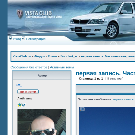
Вход
Регистрация
VistaClub.ru
»
Форум
»
Блоги
»
Блог kot_-а
»
первая запись. Частично выкраше
Сообщения без ответов
|
Активные темы
первая запись. Ча
Автор
Страница
1
из
1
[ 8 ответов ]
kot_
Любитель
Заголовок сообщения:
первая запись