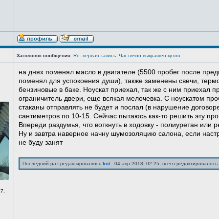
Заголовок сообщения:
Re: первая запись. Частично выкрашен кузов
на днях поменял масло в двигателе (5500 пробег после пред
поменял для успокоения души), также заменены свечи, терм
бензиновые в баке. Ноускат приехал, так же с ним приехал 
ограничитель двери, еще всякая мелочевка. С ноускатом про
стаканы отправлять не будет и послал (в нарушение договоре
сантиметров по 10-15. Сейчас пытаюсь как-то решить эту про
Впереди раздумья, что воткнуть в ходовку - полиуретан или ре
Ну и завтра наверное начну шумозоляцию салона, если нас
не буду занят
Последний раз редактировалось
kot_
04 апр 2018, 02:25, всего редактировалось 
7,