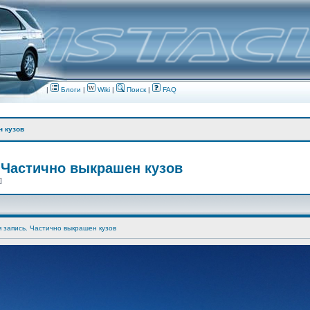
|
Блоги
|
Wiki
|
Поиск
|
FAQ
н кузов
 Частично выкрашен кузов
 ]
я запись. Частично выкрашен кузов