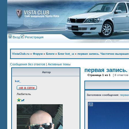
Вход
Регистрация
VistaClub.ru
»
Форум
»
Блоги
»
Блог kot_-а
»
первая запись. Частично выкраше
Сообщения без ответов
|
Активные темы
первая запись.
Автор
Страница
1
из
1
[ 8 ответов
kot_
Любитель
Заголовок сообщения:
перва