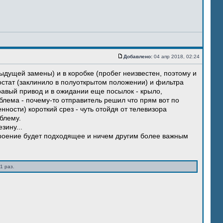
Добавлено:
04 апр 2018, 02:24
ыдущей замены) и в коробке (пробег неизвестен, поэтому и
остат (заклинило в полуоткрытом положении) и фильтра
правый привод и в ожидании еще посылок - крыло,
блема - почему-то отправитель решил что прям вот по
нности) короткий срез - чуть отойдя от телевизора
блему.
зину...
троение будет подходящее и ничем другим более важным
1 раз.