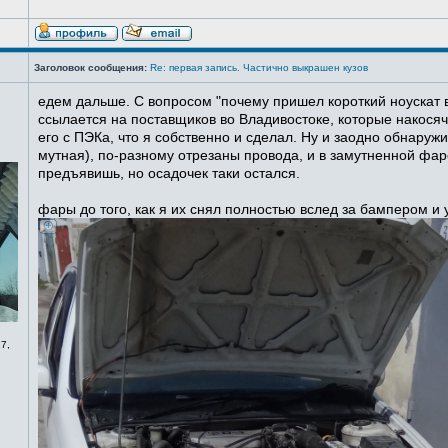
Заголовок сообщения:
Re: первая запись. Частично выкрашен кузов
едем дальше. С вопросом "почему пришел короткий ноускат в
ссылается на поставщиков во Владивостоке, которые накосячи
его с ПЭКа, что я собственно и сделал. Ну и заодно обнаруж
мутная), по-разному отрезаны провода, и в замутненной фаре
предъявишь, но осадочек таки остался.
фары до того, как я их снял полностью вслед за бампером и
7,