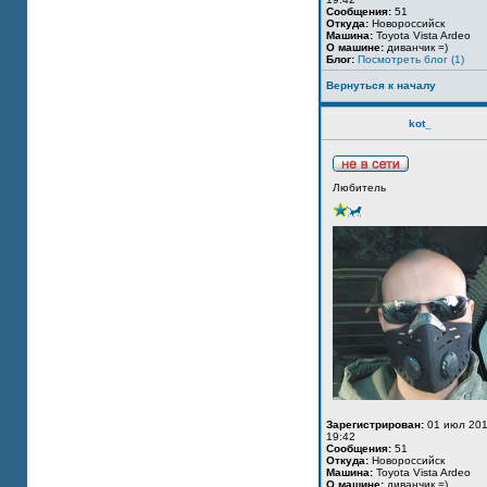
Сообщения:
51
Откуда:
Новороссийск
Машина:
Toyota Vista Ardeo
О машине:
диванчик =)
Блог:
Посмотреть блог (1)
Вернуться к началу
kot_
Любитель
Зарегистрирован:
01 июл 201
19:42
Сообщения:
51
Откуда:
Новороссийск
Машина:
Toyota Vista Ardeo
О машине:
диванчик =)