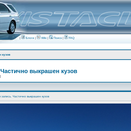
|
Блоги
|
Wiki
|
Поиск
|
FAQ
н кузов
 Частично выкрашен кузов
 ]
я запись. Частично выкрашен кузов