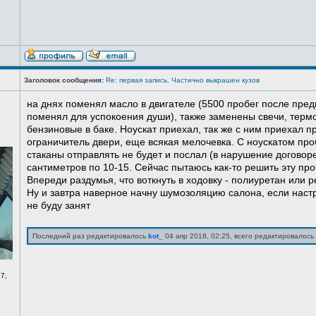
Заголовок сообщения:
Re: первая запись. Частично выкрашен кузов
на днях поменял масло в двигателе (5500 пробег после пред
поменял для успокоения души), также заменены свечи, терм
бензиновые в баке. Ноускат приехал, так же с ним приехал 
ограничитель двери, еще всякая мелочевка. С ноускатом про
стаканы отправлять не будет и послал (в нарушение договоре
сантиметров по 10-15. Сейчас пытаюсь как-то решить эту про
Впереди раздумья, что воткнуть в ходовку - полиуретан или ре
Ну и завтра наверное начну шумозоляцию салона, если нас
не буду занят
Последний раз редактировалось
kot_
04 апр 2018, 02:25, всего редактировалось 
7,