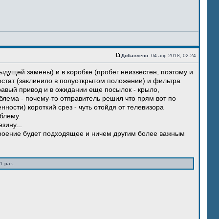
Добавлено:
04 апр 2018, 02:24
ыдущей замены) и в коробке (пробег неизвестен, поэтому и
остат (заклинило в полуоткрытом положении) и фильтра
правый привод и в ожидании еще посылок - крыло,
блема - почему-то отправитель решил что прям вот по
нности) короткий срез - чуть отойдя от телевизора
блему.
зину...
троение будет подходящее и ничем другим более важным
1 раз.