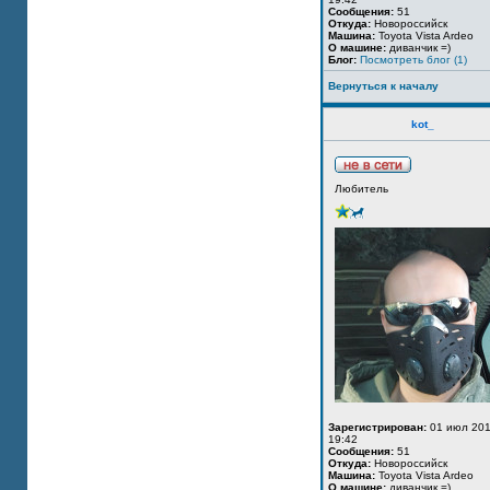
Сообщения:
51
Откуда:
Новороссийск
Машина:
Toyota Vista Ardeo
О машине:
диванчик =)
Блог:
Посмотреть блог (1)
Вернуться к началу
kot_
Любитель
Зарегистрирован:
01 июл 201
19:42
Сообщения:
51
Откуда:
Новороссийск
Машина:
Toyota Vista Ardeo
О машине:
диванчик =)