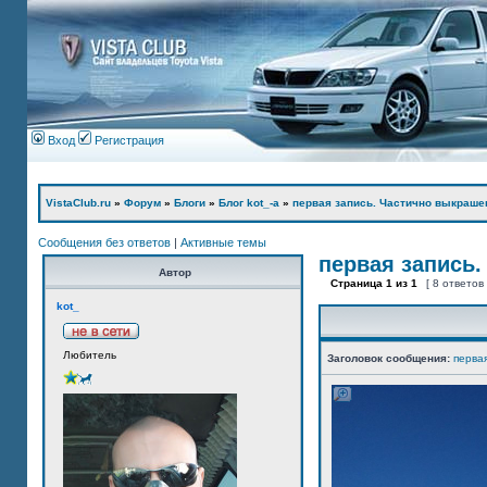
Вход
Регистрация
VistaClub.ru
»
Форум
»
Блоги
»
Блог kot_-а
»
первая запись. Частично выкраше
Сообщения без ответов
|
Активные темы
первая запись.
Автор
Страница
1
из
1
[ 8 ответов
kot_
Любитель
Заголовок сообщения:
перва