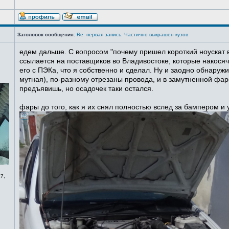
Заголовок сообщения:
Re: первая запись. Частично выкрашен кузов
едем дальше. С вопросом "почему пришел короткий ноускат в
ссылается на поставщиков во Владивостоке, которые накосячи
его с ПЭКа, что я собственно и сделал. Ну и заодно обнаруж
мутная), по-разному отрезаны провода, и в замутненной фаре
предъявишь, но осадочек таки остался.
фары до того, как я их снял полностью вслед за бампером и
7,